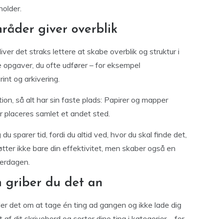
holder.
råder giver overblik
liver det straks lettere at skabe overblik og struktur i
de opgaver, du ofte udfører – for eksempel
int og arkivering.
tion, så alt har sin faste plads: Papirer og mapper
r placeres samlet et andet sted.
u sparer tid, fordi du altid ved, hvor du skal finde det,
øtter ikke bare din effektivitet, men skaber også en
hverdagen.
 griber du det an
ler det om at tage én ting ad gangen og ikke lade dig
 dit skrivebord og sorter dine ting i kategorier – for