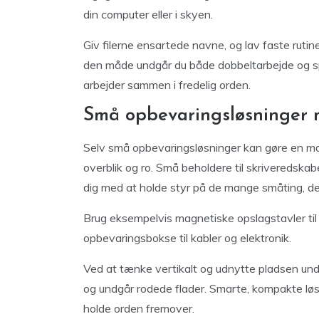
din computer eller i skyen.
Giv filerne ensartede navne, og lav faste rut
den måde undgår du både dobbeltarbejde og spil
arbejder sammen i fredelig orden.
Små opbevaringsløsninger m
Selv små opbevaringsløsninger kan gøre en mar
overblik og ro. Små beholdere til skriveredskabe
dig med at holde styr på de mange småting, der 
Brug eksempelvis magnetiske opslagstavler til
opbevaringsbokse til kabler og elektronik.
Ved at tænke vertikalt og udnytte pladsen under
og undgår rodede flader. Smarte, kompakte løsn
holde orden fremover.