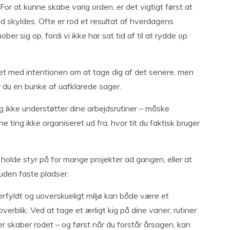
For at kunne skabe varig orden, er det vigtigt først at
od skyldes. Ofte er rod et resultat af hverdagens
ber sig op, fordi vi ikke har sat tid af til at rydde op
et med intentionen om at tage dig af det senere, men
r du en bunke af uafklarede sager.
g ikke understøtter dine arbejdsrutiner – måske
 ting ikke organiseret ud fra, hvor tit du faktisk bruger
holde styr på for mange projekter ad gangen, eller at
 uden faste pladser.
erfyldt og uoverskueligt miljø kan både være et
rblik. Ved at tage et ærligt kig på dine vaner, rutiner
er skaber rodet – og først når du forstår årsagen, kan