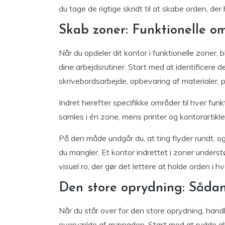
du tage de rigtige skridt til at skabe orden, der 
Skab zoner: Funktionelle om
Når du opdeler dit kontor i funktionelle zoner, b
dine arbejdsrutiner. Start med at identificere 
skrivebordsarbejde, opbevaring af materialer, pr
Indret herefter specifikke områder til hver funk
samles i én zone, mens printer og kontorartikle
På den måde undgår du, at ting flyder rundt, og d
du mangler. Et kontor indrettet i zoner underst
visuel ro, der gør det lettere at holde orden i 
Den store oprydning: Sådan
Når du står over for den store oprydning, hand
overvælde af mængden. Start med at rydde alt af