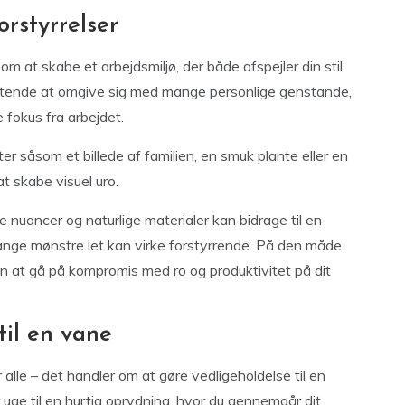
orstyrrelser
om at skabe et arbejdsmiljø, der både afspejler din stil
istende at omgive sig med mange personlige genstande,
 fokus fra arbejdet.
r såsom et billede af familien, en smuk plante eller en
t skabe visuel uro.
 nuancer og naturlige materialer kan bidrage til en
nge mønstre let kan virke forstyrrende. På den måde
en at gå på kompromis med ro og produktivitet på dit
til en vane
alle – det handler om at gøre vedligeholdelse til en
er uge til en hurtig oprydning, hvor du gennemgår dit