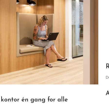
D
A
t kontor én gang for alle