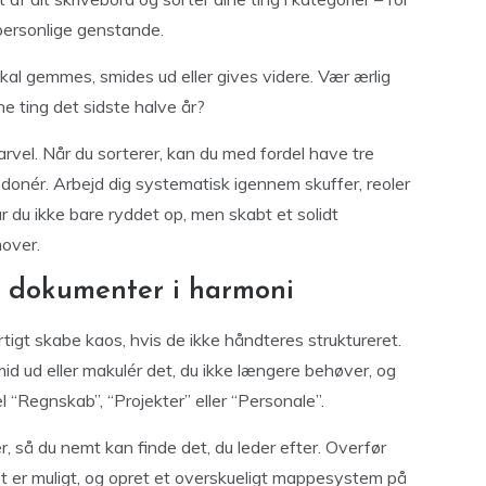
 personlige genstande.
skal gemmes, smides ud eller gives videre. Vær ærlig
ne ting det sidste halve år?
farvel. Når du sorterer, kan du med fordel have tre
til donér. Arbejd dig systematisk igennem skuffer, reoler
r du ikke bare ryddet op, men skabt et solidt
mover.
e dokumenter i harmoni
tigt skabe kaos, hvis de ikke håndteres struktureret.
id ud eller makulér det, du ikke længere behøver, og
l “Regnskab”, “Projekter” eller “Personale”.
, så du nemt kan finde det, du leder efter. Overfør
det er muligt, og opret et overskueligt mappesystem på