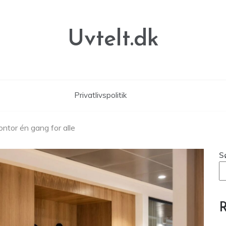
Uvtelt.dk
Privatlivspolitik
kontor én gang for alle
S
R