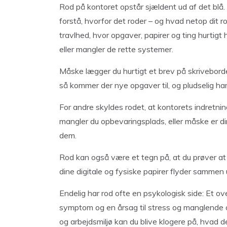
Rod på kontoret opstår sjældent ud af det blå. 
forstå, hvorfor det roder – og hvad netop dit r
travlhed, hvor opgaver, papirer og ting hurtigt ho
eller mangler de rette systemer.
Måske lægger du hurtigt et brev på skrivebord
så kommer der nye opgaver til, og pludselig ha
For andre skyldes rodet, at kontorets indretnin
mangler du opbevaringsplads, eller måske er dine
dem.
Rod kan også være et tegn på, at du prøver at 
dine digitale og fysiske papirer flyder sammen
Endelig har rod ofte en psykologisk side: Et ov
symptom og en årsag til stress og manglende ove
og arbejdsmiljø kan du blive klogere på, hvad d