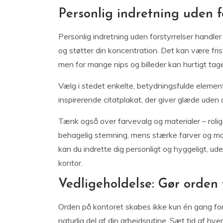
Personlig indretning uden f
Personlig indretning uden forstyrrelser handler 
og støtter din koncentration. Det kan være fr
men for mange nips og billeder kan hurtigt tage
Vælg i stedet enkelte, betydningsfulde elemente
inspirerende citatplakat, der giver glæde uden a
Tænk også over farvevalg og materialer – rolige
behagelig stemning, mens stærke farver og ma
kan du indrette dig personligt og hyggeligt, ud
kontor.
Vedligeholdelse: Gør orden 
Orden på kontoret skabes ikke kun én gang for 
naturlig del af din arbejdsrutine. Sæt tid af hv