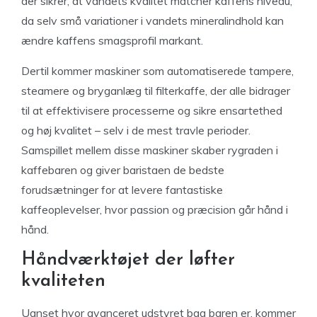
der sikrer, at vandets kvalitet matcher kaffens niveau,
da selv små variationer i vandets mineralindhold kan
ændre kaffens smagsprofil markant.
Dertil kommer maskiner som automatiserede tampere,
steamere og bryganlæg til filterkaffe, der alle bidrager
til at effektivisere processerne og sikre ensartethed
og høj kvalitet – selv i de mest travle perioder.
Samspillet mellem disse maskiner skaber rygraden i
kaffebaren og giver baristaen de bedste
forudsætninger for at levere fantastiske
kaffeoplevelser, hvor passion og præcision går hånd i
hånd.
Håndværktøjet der løfter
kvaliteten
Uanset hvor avanceret udstyret bag baren er, kommer