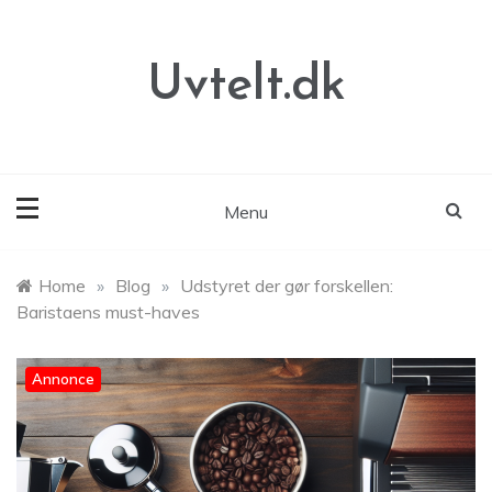
Skip
to
content
Uvtelt.dk
Menu
Home
»
Blog
»
Udstyret der gør forskellen:
Baristaens must-haves
Annonce