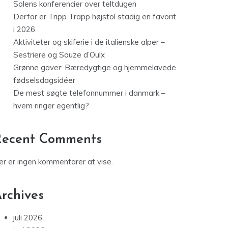
Solens konferencier over teltdugen
Derfor er Tripp Trapp højstol stadig en favorit
i 2026
Aktiviteter og skiferie i de italienske alper –
Sestriere og Sauze d’Oulx
Grønne gaver: Bæredygtige og hjemmelavede
fødselsdagsidéer
De mest søgte telefonnummer i danmark –
hvem ringer egentlig?
Recent Comments
er er ingen kommentarer at vise.
rchives
juli 2026