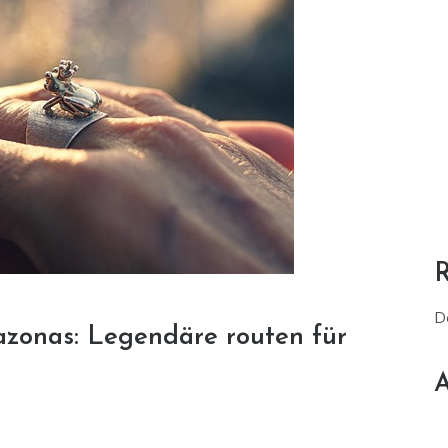
D
zonas: Legendäre routen für
A