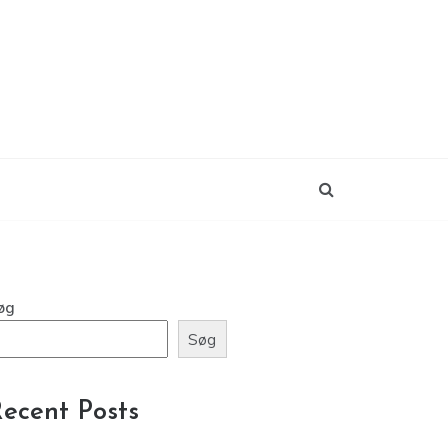
øg
Søg
ecent Posts