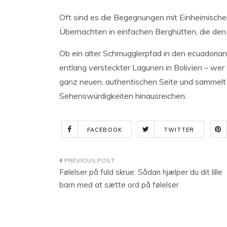
Oft sind es die Begegnungen mit Einheimische
Übernachten in einfachen Berghütten, die de
Ob ein alter Schmugglerpfad in den ecuadoria
entlang versteckter Lagunen in Bolivien – wer 
ganz neuen, authentischen Seite und sammelt E
Sehenswürdigkeiten hinausreichen.
FACEBOOK
TWITTER
Indlægsnavigation
Følelser på fuld skrue: Sådan hjælper du dit lille
barn med at sætte ord på følelser