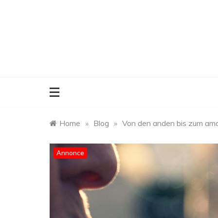
Skip
to
content
Home
»
Blog
»
Von den anden bis zum ama
Annonce