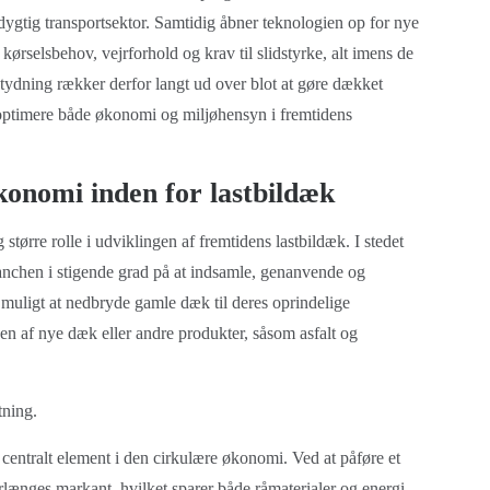
dygtig transportsektor. Samtidig åbner teknologien op for nye
ørselsbehov, vejrforhold og krav til slidstyrke, alt imens de
betydning rækker derfor langt ud over blot at gøre dækket
at optimere både økonomi og miljøhensyn i fremtidens
onomi inden for lastbildæk
tørre rolle i udviklingen af fremtidens lastbildæk. I stedet
ranchen i stigende grad på at indsamle, genanvende og
muligt at nedbryde gamle dæk til deres oprindelige
en af nye dæk eller andre produkter, såsom asfalt og
tning.
entralt element i den cirkulære økonomi. Ved at påføre et
længes markant, hvilket sparer både råmaterialer og energi.