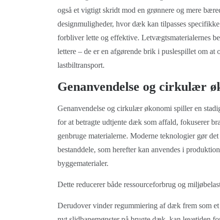
også et vigtigt skridt mod en grønnere og mere bære
designmuligheder, hvor dæk kan tilpasses specifikke k
forbliver lette og effektive. Letvægtsmaterialernes 
lettere – de er en afgørende brik i puslespillet om 
lastbiltransport.
Genanvendelse og cirkulær øk
Genanvendelse og cirkulær økonomi spiller en stadig s
for at betragte udtjente dæk som affald, fokuserer b
genbruge materialerne. Moderne teknologier gør det 
bestanddele, som herefter kan anvendes i produktion
byggematerialer.
Dette reducerer både ressourceforbrug og miljøbelas
Derudover vinder regummiering af dæk frem som et c
nyt slidbanemønster på brugte dæk, kan levetiden for