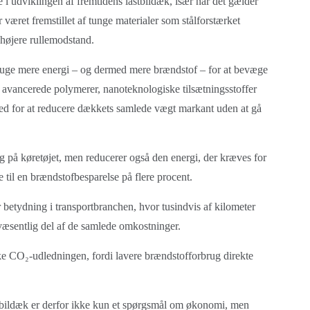
e i udviklingen af fremtidens lastbildæk, især når det gælder
er været fremstillet af tunge materialer som stålforstærket
 højere rullemodstand.
bruge mere energi – og dermed mere brændstof – for at bevæge
om avancerede polymerer, nanoteknologiske tilsætningsstoffer
hed for at reducere dækkets samlede vægt markant uden at gå
g på køretøjet, men reducerer også den energi, der kræves for
øre til en brændstofbesparelse på flere procent.
r betydning i transportbranchen, hvor tusindvis af kilometer
 væsentlig del af de samlede omkostninger.
ke CO₂-udledningen, fordi lavere brændstofforbrug direkte
stbildæk er derfor ikke kun et spørgsmål om økonomi, men