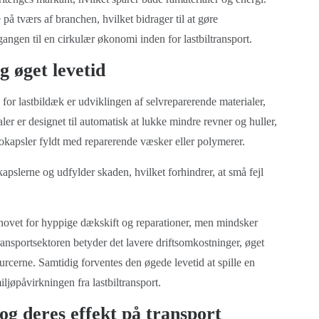
på tværs af branchen, hvilket bidrager til at gøre
ngen til en cirkulær økonomi inden for lastbiltransport.
 øget levetid
for lastbildæk er udviklingen af selvreparerende materialer,
er er designet til automatisk at lukke mindre revner og huller,
rokapsler fyldt med reparerende væsker eller polymerer.
apslerne og udfylder skaden, hvilket forhindrer, at små fejl
ehovet for hyppige dækskift og reparationer, men mindsker
ransportsektoren betyder det lavere driftsomkostninger, øget
rcerne. Samtidig forventes den øgede levetid at spille en
ljøpåvirkningen fra lastbiltransport.
g deres effekt på transport