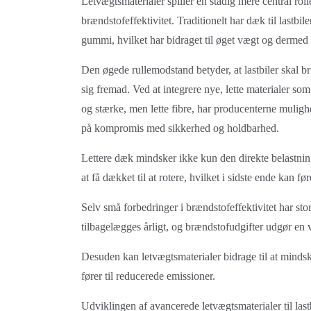
Letvægtsmaterialer spiller en stadig mere central roll
brændstofeffektivitet. Traditionelt har dæk til lastbil
gummi, hvilket har bidraget til øget vægt og dermed
Den øgede rullemodstand betyder, at lastbiler skal 
sig fremad. Ved at integrere nye, lette materialer s
og stærke, men lette fibre, har producenterne mulig
på kompromis med sikkerhed og holdbarhed.
Lettere dæk mindsker ikke kun den direkte belastnin
at få dækket til at rotere, hvilket i sidste ende kan f
Selv små forbedringer i brændstofeffektivitet har sto
tilbagelægges årligt, og brændstofudgifter udgør en
Desuden kan letvægtsmaterialer bidrage til at minds
fører til reducerede emissioner.
Udviklingen af avancerede letvægtsmaterialer til la