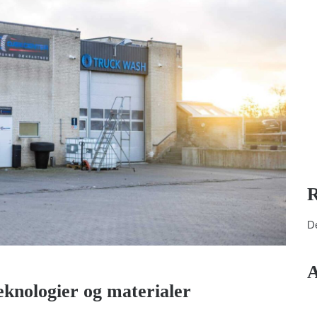
R
De
A
eknologier og materialer