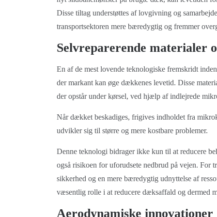
Disse tiltag understøttes af lovgivning og samarbejde 
transportsektoren mere bæredygtig og fremmer overga
Selvreparerende materialer og
En af de mest lovende teknologiske fremskridt inden 
der markant kan øge dækkenes levetid. Disse material
der opstår under kørsel, ved hjælp af indlejrede mik
Når dækket beskadiges, frigives indholdet fra mikrok
udvikler sig til større og mere kostbare problemer.
Denne teknologi bidrager ikke kun til at reducere b
også risikoen for uforudsete nedbrud på vejen. For t
sikkerhed og en mere bæredygtig udnyttelse af ressou
væsentlig rolle i at reducere dæksaffald og dermed mi
Aerodynamiske innovationer o