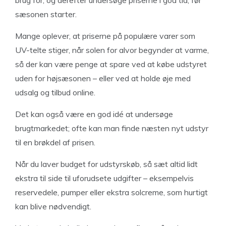
brug for, og derefter undersøge priserne i god tid, før
sæsonen starter.
Mange oplever, at priserne på populære varer som
UV-telte stiger, når solen for alvor begynder at varme,
så der kan være penge at spare ved at købe udstyret
uden for højsæsonen – eller ved at holde øje med
udsalg og tilbud online.
Det kan også være en god idé at undersøge
brugtmarkedet; ofte kan man finde næsten nyt udstyr
til en brøkdel af prisen.
Når du laver budget for udstyrskøb, så sæt altid lidt
ekstra til side til uforudsete udgifter – eksempelvis
reservedele, pumper eller ekstra solcreme, som hurtigt
kan blive nødvendigt.