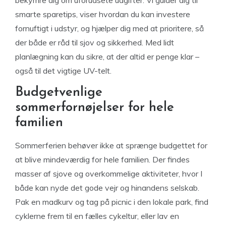
bekymre dig om uforudsete udgifter. Vi guider dig til
smarte sparetips, viser hvordan du kan investere
fornuftigt i udstyr, og hjælper dig med at prioritere, så
der både er råd til sjov og sikkerhed. Med lidt
planlægning kan du sikre, at der altid er penge klar –
også til det vigtige UV-telt.
Budgetvenlige
sommerfornøjelser for hele
familien
Sommerferien behøver ikke at sprænge budgettet for
at blive mindeværdig for hele familien. Der findes
masser af sjove og overkommelige aktiviteter, hvor I
både kan nyde det gode vejr og hinandens selskab.
Pak en madkurv og tag på picnic i den lokale park, find
cyklerne frem til en fælles cykeltur, eller lav en